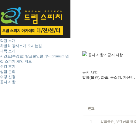
학원 소개
차별화
강사소개
오시는길
과목 소개
공지 사항 > 공지 사항
시간표(수강료)
발표불안클리닉 premium
면
접 스피치
개인 지도
수강 후기
상담 문의
공지 사항
수강 신청
발표(불안), 화술, 목소리, 자신감
공지 사항
번호
1
발표불안, 무대공포 해결