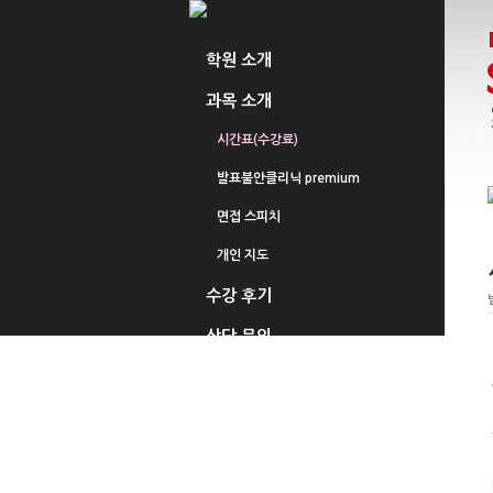
학원 소개
과목 소개
시간표(수강료)
발표불안클리닉 premium
면접 스피치
개인 지도
수강 후기
상담 문의
수강 신청
공지 사항